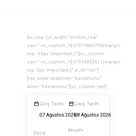
[vc_row full_width=”stretch_row”
css=”.vc_custom_1637075860706{margin-
top: -50px !important;}”][vc_column
css=”.vc_custom_1637074953911{margin-
top: 5px !important;}” el_id=”rev”]
[rev_slider slidertitle=”kastamonu”
alias=”kastamonu”][vc_column_text]
Giriş Tarihi
Çıkış Tarihi
Misafir
Gece