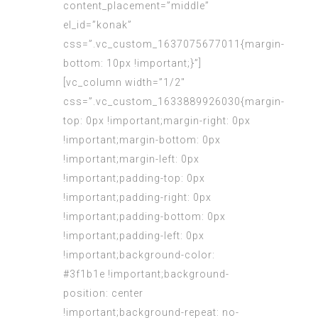
content_placement=”middle”
el_id=”konak”
css=”.vc_custom_1637075677011{margin-
bottom: 10px !important;}”]
[vc_column width=”1/2″
css=”.vc_custom_1633889926030{margin-
top: 0px !important;margin-right: 0px
!important;margin-bottom: 0px
!important;margin-left: 0px
!important;padding-top: 0px
!important;padding-right: 0px
!important;padding-bottom: 0px
!important;padding-left: 0px
!important;background-color:
#3f1b1e !important;background-
position: center
!important;background-repeat: no-