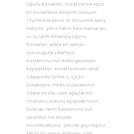
Uğurlu Konakları, misafirlerine eşsiz
bir konaklama deneyimi sunuyor.
Yeşilliklerle çevrili iki dönümlük geniş
bahçesi, şehre hâkim kale manzarası
ve üç tarihi binasıyla Uğurlu
Konakları, adeta bir zaman
yolculuğuna çıkartıyor.
Kastamonu’nun köklü geçmişini
keşfederken, konaklarımızın rahat
odalarında tarihle iç içe bir
konaklama imkânı bulacaksınız.
Odalarımızda, çam ağaçlarının
ferahlatıcı kokusu eşliğinde huzur
bulacak, tarihi Kastamonu’nun
zarafetini her köşede
hissedeceksiniz. Şehirde geçirdiğiniz
keyifli bir günün ardından, kale