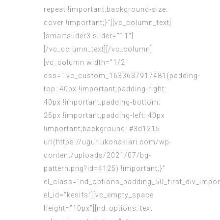
repeat !important;background-size:
cover !important;}”][vc_column_text]
[smartslider3 slider=”11″]
[/vc_column_text][/vc_column]
[vc_column width=”1/2″
css=”.vc_custom_1633637917481{padding-
top: 40px !important;padding-right:
40px !important;padding-bottom:
25px !important;padding-left: 40px
!important;background: #3d1215
url(https://ugurlukonaklari.com/wp-
content/uploads/2021/07/bg-
pattern.png?id=4125) !important;}”
el_class=”nd_options_padding_50_first_div_impor
el_id=”kesifs”][vc_empty_space
height=”10px”][nd_options_text