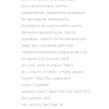
manzarasına karşı içkinizi
yudumlamak, ziyaretinize unutulmaz
bir tat katacak. Kastamonu
mutfağının en özel lezzetleri ise bu
deneyimi taçlandıracak. Uğurlu
Konakları, sadece bir konaklama yeri
değil, aynı zamanda şehri tüm
ruhuyla hissetmenizi sağlayacak özel
bir durak.[/vc_column_text]
[vc_row_inner el_class=”kes”]
[vc_column_inner][vc_empty_space
height=”30px”][vc_separator
color=”custom”
accent_color=”rgba(163,163,163,0.4)”]
[nd_options_text
nd_options_text_tag=”p”