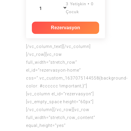
3 Yetişkin • 0
Çocuk
Rezervasyon
[/vc_column_text][/vc_column]
[/vc_row][vc_row
full_width=”stretch_row”
el_id=”rezervasyon-home”
css=”.vc_custom_1637075144558{background-
color: #cccccc !important;}”]
[vc_column el_id=”rezervasyon”]
[vc_empty_space height=”60px”]
[/vc_column][/vc_row][vc_row
full_width=”stretch_row_content”
equal_height=”yes”