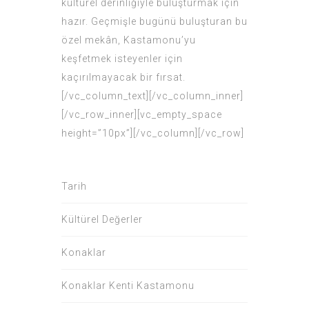
kültürel derinliğiyle buluşturmak için
hazır. Geçmişle bugünü buluşturan bu
özel mekân, Kastamonu’yu
keşfetmek isteyenler için
kaçırılmayacak bir fırsat.
[/vc_column_text][/vc_column_inner]
[/vc_row_inner][vc_empty_space
height=”10px”][/vc_column][/vc_row]
Tarih
Kültürel Değerler
Konaklar
Konaklar Kenti Kastamonu