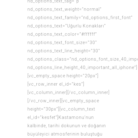
nd_options_text_tag=”p”
nd_options_text_weight=”normal”
nd_options_text_family=”nd_options_first_font”
nd_options_text=”Uğurlu Konakları”
nd_options_text_color=”#ffffff”
nd_options_text_font_size=”30″
nd_options_text_line_height=”30″
nd_options_class=”nd_options_font_size_40_impo
nd_options_line_height_40_important_all_iphone”]
[vc_empty_space height=”20px”]
[vc_row_inner el_id=”kes”]
[vc_column_inner][/vc_column_inner]
[/vc_row_inner][vc_empty_space
height=”30px”][vc_column_text
el_id=”kesfet”]Kastamonu’nun
kalbinde, tarihi dokunun ve doğanın
büyüleyici atmosferinin buluştuğu