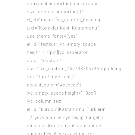
no-repeat !important;background-
size: contain !important;}”
el_id=”metin”][vc_custom_heading
text=”Konaklar Kenti Kastamonu”
use_theme_fonts=”yes”
el_id=”textkur”][vc_empty_space
height=”10px”][vc_separator
color=”custom”
css=”.vc_custom_1627937057455{padding-
top: 10px !important;}”
accent_color=”#cecece”]
[vc_empty_space height=”10px”]
[vc_column_text
el_id=”kurucu”]Kastamonu, Türklerin
12. yüzyıldan beri yerleştiği bir şehir
olup, özellikle Osmanlı döneminde
sancak beyliği ve eyalet merkezi