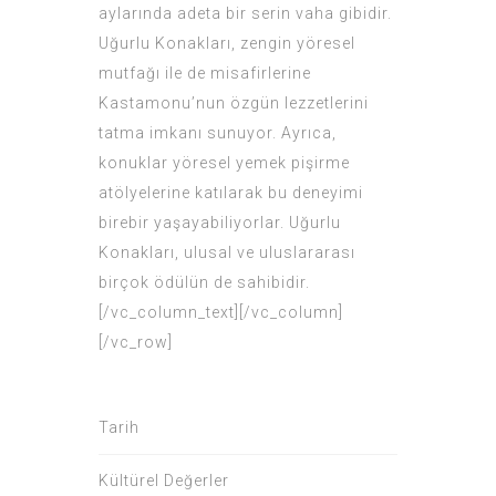
aylarında adeta bir serin vaha gibidir.
Uğurlu Konakları, zengin yöresel
mutfağı ile de misafirlerine
Kastamonu’nun özgün lezzetlerini
tatma imkanı sunuyor. Ayrıca,
konuklar yöresel yemek pişirme
atölyelerine katılarak bu deneyimi
birebir yaşayabiliyorlar. Uğurlu
Konakları, ulusal ve uluslararası
birçok ödülün de sahibidir.
[/vc_column_text][/vc_column]
[/vc_row]
Tarih
Kültürel Değerler