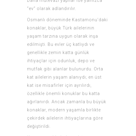
Daha mütevazı yapılar ise yalnızca
“ev” olarak adlandırılır.
Osmanlı döneminde Kastamonu’daki
konaklar, büyük Türk ailelerinin
yaşam tarzına uygun olarak inşa
edilmişti. Bu evler üç katlıydı ve
genellikle zemin katta günlük
ihtiyaçlar için odunluk, depo ve
mutfak gibi alanlar bulunurdu. Orta
kat ailelerin yaşam alanıydı; en üst
kat ise misafirler için ayrılırdı,
özellikle önemli konuklar bu katta
ağırlanırdı. Ancak zamanla bu büyük
konaklar, modern yaşamla birlikte
çekirdek ailelerin ihtiyaçlarına göre
değiştirildi.