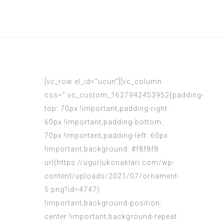
[vc_row el_id=”ucun”][vc_column
css=”.vc_custom_1627942453952{padding-
top: 70px !important;padding-right:
60px !important;padding-bottom:
70px !important;padding-left: 60px
!important;background: #f8f8f8
url(https://ugurlukonaklari.com/wp-
content/uploads/2021/07/ornament-
5.png?id=4747)
!important;background-position:
center !important;background-repeat: