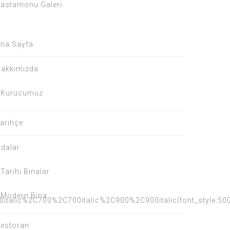
astamonu Galeri
na Sayfa
akkımızda
Kurucumuz
arihçe
dalar
Tarihi Binalar
Modern Bina
0italic%2C700%2C700italic%2C900%2C900italic|font_style:
estoran