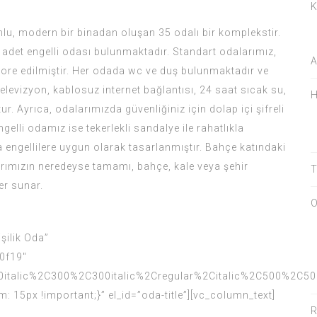
K
umlu, modern bir binadan oluşan 35 odalı bir komplekstir.
 adet engelli odası bulunmaktadır. Standart odalarımız,
A
ore edilmiştir. Her odada wc ve duş bulunmaktadır ve
levizyon, kablosuz internet bağlantısı, 24 saat sıcak su,
H
ur. Ayrıca, odalarımızda güvenliğiniz için dolap içi şifreli
elli odamız ise tekerlekli sandalye ile rahatlıkla
a engellilere uygun olarak tasarlanmıştır. Bahçe katındaki
arımızın neredeyse tamamı, bahçe, kale veya şehir
T
er sunar.
O
şilik Oda”
30f19″
italic%2C300%2C300italic%2Cregular%2Citalic%2C500%2C50
5px !important;}” el_id=”oda-title”][vc_column_text]
R