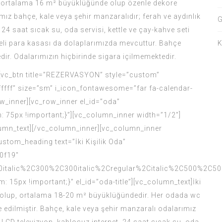
ız, ortalama 16 m² büyüklüğünde olup özenle dekore
mız bahçe, kale veya şehir manzaralıdır; ferah ve aydınlık
G
 24 saat sıcak su, oda servisi, kettle ve çay-kahve seti
freli para kasası da dolaplarımızda mevcuttur. Bahçe
dir. Odalarımızın hiçbirinde sigara içilmemektedir.
[vc_btn title=”REZERVASYON” style=”custom”
ff” size=”sm” i_icon_fontawesome=”far fa-calendar-
w_inner][vc_row_inner el_id=”oda”
5px !important;}”][vc_column_inner width=”1/2″]
olumn_text][/vc_column_inner][vc_column_inner
stom_heading text=”İki Kişilik Oda”
30f19″
italic%2C300%2C300italic%2Cregular%2Citalic%2C500%2C50
px !important;}” el_id=”oda-title”][vc_column_text]İki
kta olup, ortalama 18-20 m² büyüklüğündedir. Her odada wc
edilmiştir. Bahçe, kale veya şehir manzaralı odalarımız