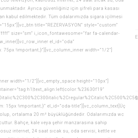
 LCD televizyon, kablosuz internet, 24 saat sıcak su, oda
lunmaktadır. Ayrıca güvenliğiniz için şifreli para kasası
an kabul edilmektedir. Tüm odalarımızda sigara içilmesi
t=”15px”][vc_btn title=”REZERVASYON” style=”custom”
ff” size=”sm” i_icon_fontawesome=”far fa-calendar-
E
w_inner][vc_row_inner el_id=”oda”
5px !important;}”][vc_column_inner width=”1/2″]
nner width=”1/2″][vc_empty_space height=”10px”]
tainer=”tag:h1|text_align:left|color:%23630f19″
italic%2C300%2C300italic%2Cregular%2Citalic%2C500%2C50
S
5px !important;}” el_id=”oda-title”][vc_column_text]Üç
ta olup, ortalama 20 m² büyüklüğündedir. Odalarımızda wc
cuttur. Bahçe, kale veya şehir manzarasına sahip
losuz internet, 24 saat sıcak su, oda servisi, kettle ve