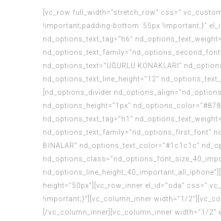
[vc_row full_width=”stretch_row” css=”.vc_cust
!important;padding-bottom: 55px !important;}” el
nd_options_text_tag=”h6″ nd_options_text_weight=
nd_options_text_family=”nd_options_second_font”
nd_options_text=”UĞURLU KONAKLARI” nd_options_
nd_options_text_line_height=”12″ nd_options_text
[nd_options_divider nd_options_align=”nd_options
nd_options_height=”1px” nd_options_color=”#878
nd_options_text_tag=”h1″ nd_options_text_weight
nd_options_text_family=”nd_options_first_font” n
BİNALAR” nd_options_text_color=”#1c1c1c” nd_op
nd_options_class=”nd_options_font_size_40_impo
nd_options_line_height_40_important_all_iphone”
height=”50px”][vc_row_inner el_id=”oda” css=”
!important;}”][vc_column_inner width=”1/2″][vc_co
[/vc_column_inner][vc_column_inner width=”1/2″ e