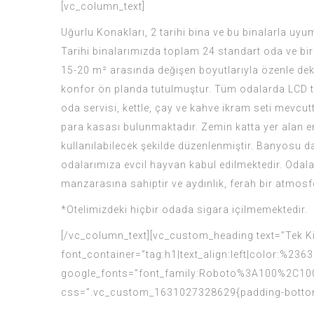
[vc_column_text]
Uğurlu Konakları, 2 tarihi bina ve bu binalarla uy
Tarihi binalarımızda toplam 24 standart oda ve bir
15-20 m² arasında değişen boyutlarıyla özenle dek
konfor ön planda tutulmuştur. Tüm odalarda LCD te
oda servisi, kettle, çay ve kahve ikram seti mevcutt
para kasası bulunmaktadır. Zemin katta yer alan eng
kullanılabilecek şekilde düzenlenmiştir. Banyosu d
odalarımıza evcil hayvan kabul edilmektedir. Odal
manzarasına sahiptir ve aydınlık, ferah bir atmosf
*Otelimizdeki hiçbir odada sigara içilmemektedir.
[/vc_column_text][vc_custom_heading text=”Tek Ki
font_container=”tag:h1|text_align:left|color:%236
google_fonts=”font_family:Roboto%3A100%2C100
css=”.vc_custom_1631027328629{padding-bottom: 1