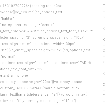
om_1631027002264{padding-top: 40px
T
_id=”oda”][vc_column][nd_options_text
K
”lighter”
 nd_options_text_align=”center”
K
text_color=”#878787″ nd_options_text_font_size=”12″
_letter_spacing=”2″][vc_empty_space height=”10px”]
K
_text_align_center” nd_options_width=”30px”
787″][vc_empty_space height=”30px”][nd_options_text
Ç
=”normal”
G
d_options_text_align=”center” nd_options_text=”TARİHİ
tions_text_font_size=”32″
K
rtant_all_iphone
][vc_empty_space height=”20px”][vc_empty_space
G
.vc_custom_1630780592668{margin-bottom: 75px
lumn_text][smartslider3 slider=”2″][/vc_column_text]
E
l_id=”kesiff”][vc_empty_space height=”10px”]