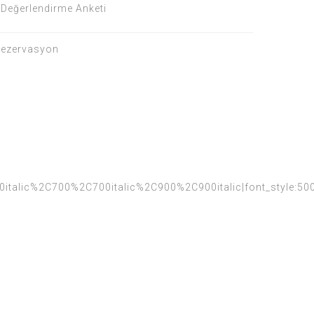
Değerlendirme Anketi
ezervasyon
0italic%2C700%2C700italic%2C900%2C900italic|font_style: