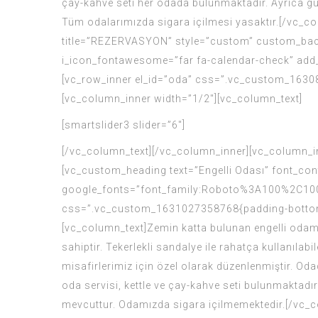
çay-kahve seti her odada bulunmaktadır. Ayrıca güve
Tüm odalarımızda sigara içilmesi yasaktır.[/vc_c
title=”REZERVASYON” style=”custom” custom_bac
i_icon_fontawesome=”far fa-calendar-check” add_
[vc_row_inner el_id=”oda” css=”.vc_custom_1630
[vc_column_inner width=”1/2″][vc_column_text]
[smartslider3 slider=”6″]
[/vc_column_text][/vc_column_inner][vc_column_i
[vc_custom_heading text=”Engelli Odası” font_cont
google_fonts=”font_family:Roboto%3A100%2C100
css=”.vc_custom_1631027358768{padding-bottom: 1
[vc_column_text]Zemin katta bulunan engelli odam
sahiptir. Tekerlekli sandalye ile rahatça kullanılab
misafirlerimiz için özel olarak düzenlenmiştir. Oda
oda servisi, kettle ve çay-kahve seti bulunmaktadır.
mevcuttur. Odamızda sigara içilmemektedir.[/vc_