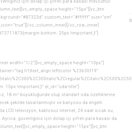
nliğiniz için dolap içi şifreli para kasası mevcuttur.
olumn_text][vc_empty_space height=”15px”][vc_btn
kground=”#87323d” custom_text=”#ffffff” size=”sm”
R
icon=”true”][/vc_column_inner][/vc_row_inner]
873711873{margin-bottom: 25px !important;}”]
nner width=”1/2″][vc_empty_space height=”10px”]
ainer=”tag:h1|text_align:left|color:%23630f19″
italic%2C300%2C300italic%2Cregular%2Citalic%2C500%2C50
5px !important;}” el_id=”oda-title”]
ız, 18 m² büyüklüğünde olup standart oda özelliklerine
ilecek şekilde tasarlanmıştır ve banyosu da engelli
da LCD televizyon, kablosuz internet, 24 saat sıcak su,
 Ayrıca, güvenliğiniz için dolap içi şifreli para kasası da
column_text][vc_empty_space height=”15px”][vc_btn