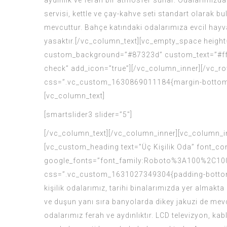
aydınlık ve ferah bir atmosfer sunar. Odalarımızda
servisi, kettle ve çay-kahve seti standart olarak bu
mevcuttur. Bahçe katındaki odalarımıza evcil hayv
yasaktır.[/vc_column_text][vc_empty_space heigh
custom_background=”#87323d” custom_text=”#ffff
check” add_icon=”true”][/vc_column_inner][/vc_ro
css=”.vc_custom_1630869011184{margin-bottom: 7
[vc_column_text]
[smartslider3 slider=”5″]
[/vc_column_text][/vc_column_inner][vc_column_i
[vc_custom_heading text=”Üç Kişilik Oda” font_con
google_fonts=”font_family:Roboto%3A100%2C100
css=”.vc_custom_1631027349304{padding-bottom: 1
kişilik odalarımız, tarihi binalarımızda yer almak
ve duşun yanı sıra banyolarda dikey jakuzi de mev
odalarımız ferah ve aydınlıktır. LCD televizyon, kab