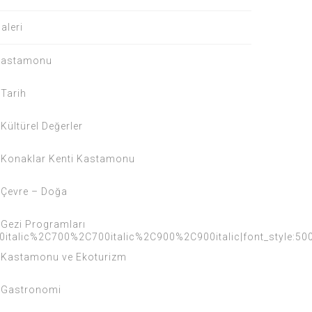
aleri
Kastamonu
Tarih
Kültürel Değerler
Konaklar Kenti Kastamonu
Çevre – Doğa
Gezi Programları
0italic%2C700%2C700italic%2C900%2C900italic|font_style:
Kastamonu ve Ekoturizm
Gastronomi