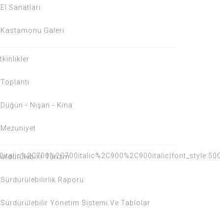
El Sanatları
Kastamonu Galeri
tkinlikler
Toplantı
Düğün ⁃ Nişan ⁃ Kına
Mezuniyet
0italic%2C700%2C700italic%2C900%2C900italic|font_style:
ürdürülebilir Turizm
Sürdürülebilirlik Raporu
Sürdürülebilir Yönetim Sistemi Ve Tablolar