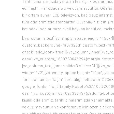
Tarihi binalarımızda yer alan tek kişilik odalarım
edilmiştir. Her odada wc ve duş mevcuttur. Odaları
bir ortam sunar. LCD televizyon, kablosuz internet,
tüm odalarımızda standarttır. Güvenliğiniz için şi
katındaki odalarımıza evcil hayvan kabul edilmekte
[/vc_column_text][vc_empty_space height=”15px”]
custom_background=”#87323d” custom_text=”#ffff
check” add_icon=”true”][/vc_column_inner][/vc_ro
css=”.vc_custom_1630780646294{margin-bottom: 7
[vc_column_text] [smartslider3 slider=”4″][/vc_c
width=”1/2″][vc_empty_space height=”10px”][vc_cu
font_container=”tag:h1|text_align:left|color:%236
google_fonts=”font_family:Roboto%3A100%2C100
css=”.vc_custom_1631027333437{padding-bottom: 15
kişilik odalarımız, tarihi binalarımızda yer alma
ve duş mevcuttur ve konforunuz için özenle dekore 