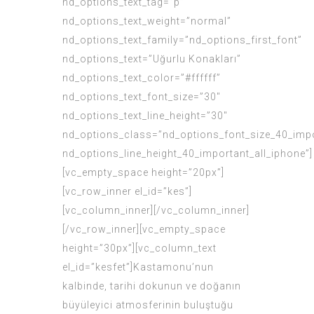
nd_options_text_tag=”p”
nd_options_text_weight=”normal”
nd_options_text_family=”nd_options_first_font”
nd_options_text=”Uğurlu Konakları”
nd_options_text_color=”#ffffff”
nd_options_text_font_size=”30″
nd_options_text_line_height=”30″
nd_options_class=”nd_options_font_size_40_impo
nd_options_line_height_40_important_all_iphone”]
[vc_empty_space height=”20px”]
[vc_row_inner el_id=”kes”]
[vc_column_inner][/vc_column_inner]
[/vc_row_inner][vc_empty_space
height=”30px”][vc_column_text
el_id=”kesfet”]Kastamonu’nun
kalbinde, tarihi dokunun ve doğanın
büyüleyici atmosferinin buluştuğu