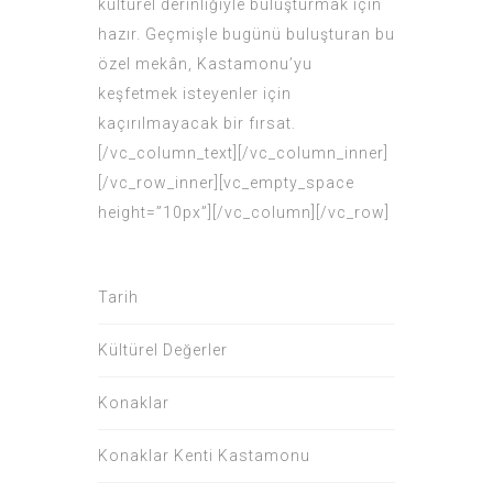
kültürel derinliğiyle buluşturmak için
hazır. Geçmişle bugünü buluşturan bu
özel mekân, Kastamonu’yu
keşfetmek isteyenler için
kaçırılmayacak bir fırsat.
[/vc_column_text][/vc_column_inner]
[/vc_row_inner][vc_empty_space
height=”10px”][/vc_column][/vc_row]
Tarih
Kültürel Değerler
Konaklar
Konaklar Kenti Kastamonu