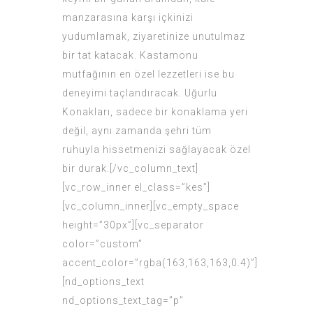
manzarasına karşı içkinizi
yudumlamak, ziyaretinize unutulmaz
bir tat katacak. Kastamonu
mutfağının en özel lezzetleri ise bu
deneyimi taçlandıracak. Uğurlu
Konakları, sadece bir konaklama yeri
değil, aynı zamanda şehri tüm
ruhuyla hissetmenizi sağlayacak özel
bir durak.[/vc_column_text]
[vc_row_inner el_class=”kes”]
[vc_column_inner][vc_empty_space
height=”30px”][vc_separator
color=”custom”
accent_color=”rgba(163,163,163,0.4)”]
[nd_options_text
nd_options_text_tag=”p”