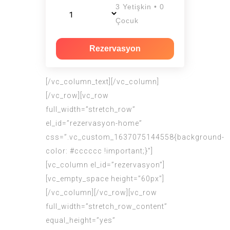
3 Yetişkin • 0
Çocuk
Rezervasyon
[/vc_column_text][/vc_column]
[/vc_row][vc_row
full_width=”stretch_row”
el_id=”rezervasyon-home”
css=”.vc_custom_1637075144558{background-
color: #cccccc !important;}”]
[vc_column el_id=”rezervasyon”]
[vc_empty_space height=”60px”]
[/vc_column][/vc_row][vc_row
full_width=”stretch_row_content”
equal_height=”yes”