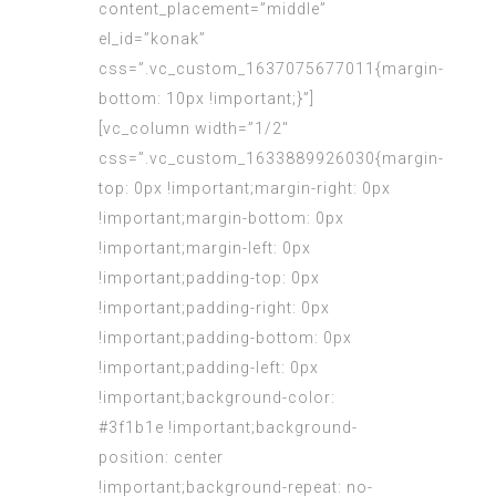
content_placement=”middle”
el_id=”konak”
css=”.vc_custom_1637075677011{margin-
bottom: 10px !important;}”]
[vc_column width=”1/2″
css=”.vc_custom_1633889926030{margin-
top: 0px !important;margin-right: 0px
!important;margin-bottom: 0px
!important;margin-left: 0px
!important;padding-top: 0px
!important;padding-right: 0px
!important;padding-bottom: 0px
!important;padding-left: 0px
!important;background-color:
#3f1b1e !important;background-
position: center
!important;background-repeat: no-