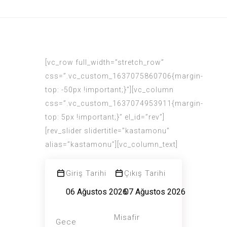
[vc_row full_width=”stretch_row”
css=”.vc_custom_1637075860706{margin-
top: -50px !important;}”][vc_column
css=”.vc_custom_1637074953911{margin-
top: 5px !important;}” el_id=”rev”]
[rev_slider slidertitle=”kastamonu”
alias=”kastamonu”][vc_column_text]
Giriş Tarihi
Çıkış Tarihi
Misafir
Gece