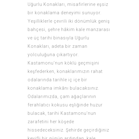
Uğurlu Konakları, misafirlerine eşsiz
bir konaklama deneyimi sunuyor.
Yeşilliklerle çevrili iki dönümlük geniş
bahçesi, şehre hâkim kale manzarası
ve üç tarihi binasıyla Uğurlu
Konakları, adeta bir zaman
yolculuğuna çıkartıyor.
Kastamonu’nun köklü geçmişini
keşfederken, konaklarımızın rahat
odalarında tarihle iç içe bir
konaklama imkânı bulacaksınız.
Odalarımızda, çam ağaçlarının
ferahlatıcı kokusu eşliğinde huzur
bulacak, tarihi Kastamonu’nun
zarafetini her köşede
hissedeceksiniz. Şehirde geçirdiğiniz
keyifli bir günün ardından, kale