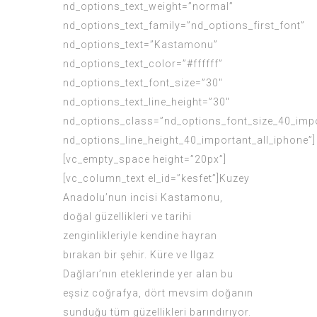
nd_options_text_weight=”normal”
nd_options_text_family=”nd_options_first_font”
nd_options_text=”Kastamonu”
nd_options_text_color=”#ffffff”
nd_options_text_font_size=”30″
nd_options_text_line_height=”30″
nd_options_class=”nd_options_font_size_40_impo
nd_options_line_height_40_important_all_iphone”]
[vc_empty_space height=”20px”]
[vc_column_text el_id=”kesfet”]Kuzey
Anadolu’nun incisi Kastamonu,
doğal güzellikleri ve tarihi
zenginlikleriyle kendine hayran
bırakan bir şehir. Küre ve Ilgaz
Dağları’nın eteklerinde yer alan bu
eşsiz coğrafya, dört mevsim doğanın
sunduğu tüm güzellikleri barındırıyor.