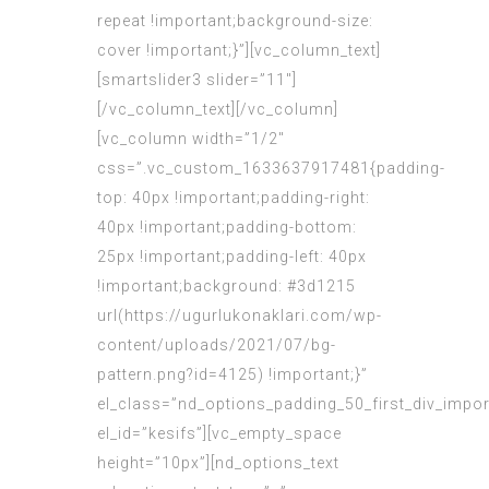
repeat !important;background-size:
cover !important;}”][vc_column_text]
[smartslider3 slider=”11″]
[/vc_column_text][/vc_column]
[vc_column width=”1/2″
css=”.vc_custom_1633637917481{padding-
top: 40px !important;padding-right:
40px !important;padding-bottom:
25px !important;padding-left: 40px
!important;background: #3d1215
url(https://ugurlukonaklari.com/wp-
content/uploads/2021/07/bg-
pattern.png?id=4125) !important;}”
el_class=”nd_options_padding_50_first_div_impor
el_id=”kesifs”][vc_empty_space
height=”10px”][nd_options_text