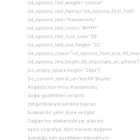
nd_options_text_weight=”normal”
nd_options_text_family=”nd_options_first_font”
nd_options_text=”Kastamonu”
nd_options_text_color=”#ffffff”
nd_options_text_font_size=”30″
nd_options_text_line_height=”30″
nd_options_class=”nd_options_font_size_40_impo
nd_options_line_height_40_important_all_iphone”]
[vc_empty_space height=”20px”]
[vc_column_text el_id=”kesfet”]Kuzey
Anadolu’nun incisi Kastamonu,
doğal güzellikleri ve tarihi
zenginlikleriyle kendine hayran
bırakan bir şehir. Küre ve Ilgaz
Dağları’nın eteklerinde yer alan bu
eşsiz coğrafya, dört mevsim doğanın
sunduğu tüm güzellikleri barındırıyor.