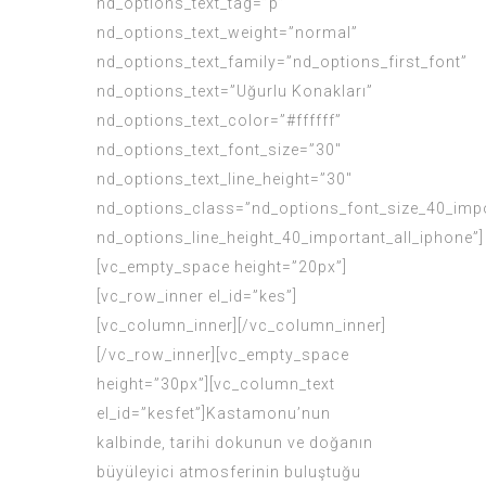
nd_options_text_tag=”p”
nd_options_text_weight=”normal”
nd_options_text_family=”nd_options_first_font”
nd_options_text=”Uğurlu Konakları”
nd_options_text_color=”#ffffff”
nd_options_text_font_size=”30″
nd_options_text_line_height=”30″
nd_options_class=”nd_options_font_size_40_impo
nd_options_line_height_40_important_all_iphone”]
[vc_empty_space height=”20px”]
[vc_row_inner el_id=”kes”]
[vc_column_inner][/vc_column_inner]
[/vc_row_inner][vc_empty_space
height=”30px”][vc_column_text
el_id=”kesfet”]Kastamonu’nun
kalbinde, tarihi dokunun ve doğanın
büyüleyici atmosferinin buluştuğu