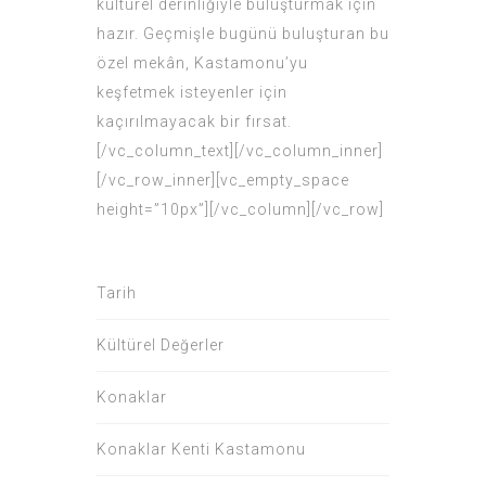
kültürel derinliğiyle buluşturmak için
hazır. Geçmişle bugünü buluşturan bu
özel mekân, Kastamonu’yu
keşfetmek isteyenler için
kaçırılmayacak bir fırsat.
[/vc_column_text][/vc_column_inner]
[/vc_row_inner][vc_empty_space
height=”10px”][/vc_column][/vc_row]
Tarih
Kültürel Değerler
Konaklar
Konaklar Kenti Kastamonu