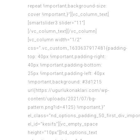
repeat !important;background-size:
cover !important;}”][vc_column_text]
[smartslider3 slider=”11″]
[/vc_column_text][/vc_column]
[vc_column width=”1/2″
css=”.vc_custom_1633637917481{padding-
top: 40px !important;padding-right:
40px !important;padding-bottom:
25px !important;padding-left: 40px
!important;background: #3d1215
url(https://ugurlukonaklari.com/wp-
content/uploads/2021/07/bg-
pattern.png?id=4125) !important;}”
el_class=”nd_options_padding_50_first_div_impor
el_id=”kesifs”][vc_empty_space
height=”10px”][nd_options_text