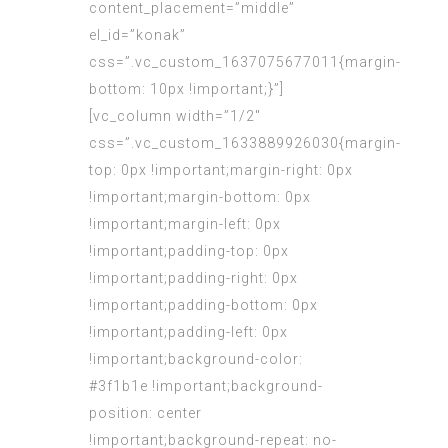
content_placement=”middle”
el_id=”konak”
css=”.vc_custom_1637075677011{margin-
bottom: 10px !important;}”]
[vc_column width=”1/2″
css=”.vc_custom_1633889926030{margin-
top: 0px !important;margin-right: 0px
!important;margin-bottom: 0px
!important;margin-left: 0px
!important;padding-top: 0px
!important;padding-right: 0px
!important;padding-bottom: 0px
!important;padding-left: 0px
!important;background-color:
#3f1b1e !important;background-
position: center
!important;background-repeat: no-