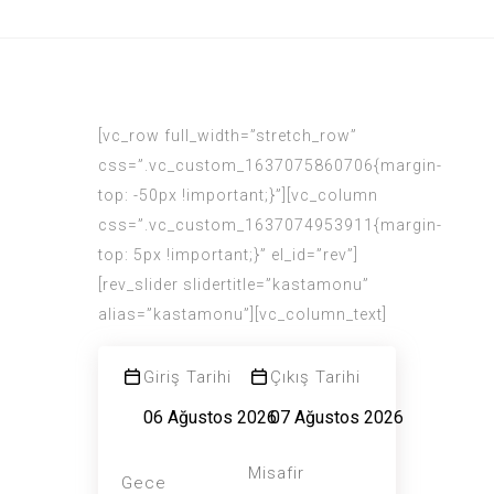
[vc_row full_width=”stretch_row”
css=”.vc_custom_1637075860706{margin-
top: -50px !important;}”][vc_column
css=”.vc_custom_1637074953911{margin-
top: 5px !important;}” el_id=”rev”]
[rev_slider slidertitle=”kastamonu”
alias=”kastamonu”][vc_column_text]
Giriş Tarihi
Çıkış Tarihi
Misafir
Gece