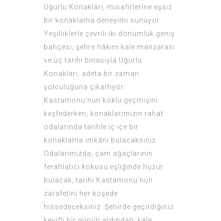
Uğurlu Konakları, misafirlerine eşsiz
bir konaklama deneyimi sunuyor.
Yeşilliklerle çevrili iki dönümlük geniş
bahçesi, şehre hâkim kale manzarası
ve üç tarihi binasıyla Uğurlu
Konakları, adeta bir zaman
yolculuğuna çıkartıyor.
Kastamonu’nun köklü geçmişini
keşfederken, konaklarımızın rahat
odalarında tarihle iç içe bir
konaklama imkânı bulacaksınız.
Odalarımızda, çam ağaçlarının
ferahlatıcı kokusu eşliğinde huzur
bulacak, tarihi Kastamonu’nun
zarafetini her köşede
hissedeceksiniz. Şehirde geçirdiğiniz
keyifli bir günün ardından, kale