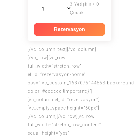
3 Yetişkin • 0
Çocuk
Rezervasyon
[/vc_column_text][/vc_column]
[/vc_row][vc_row
full_width=”stretch_row”
el_id=”rezervasyon-home”
css=”.vc_custom_1637075144558{background-
color: #cccccc !important;}”]
[vc_column el_id=”rezervasyon”]
[vc_empty_space height=”60px”]
[/vc_column][/vc_row][vc_row
full_width=”stretch_row_content”
equal_height=”yes”