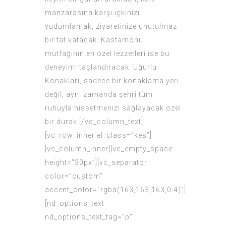
manzarasına karşı içkinizi
yudumlamak, ziyaretinize unutulmaz
bir tat katacak. Kastamonu
mutfağının en özel lezzetleri ise bu
deneyimi taçlandıracak. Uğurlu
Konakları, sadece bir konaklama yeri
değil, aynı zamanda şehri tüm
ruhuyla hissetmenizi sağlayacak özel
bir durak.[/vc_column_text]
[vc_row_inner el_class=”kes”]
[vc_column_inner][vc_empty_space
height=”30px”][vc_separator
color=”custom”
accent_color=”rgba(163,163,163,0.4)”]
[nd_options_text
nd_options_text_tag=”p”