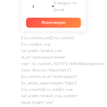
3 Yetişkin • 0
Çocuk
Rezervasyon
[/vc_column_text][/vc_column]
[/vc_row][vc_row
full_width=”stretch_row”
el_id=”rezervasyon-home”
css=”.vc_custom_1637075144558{background-
color: #cccccc !important;}”]
[vc_column el_id=”rezervasyon”]
[vc_empty_space height=”60px”]
[/vc_column][/vc_row][vc_row
full_width=”stretch_row_content”
equal_height=”yes”