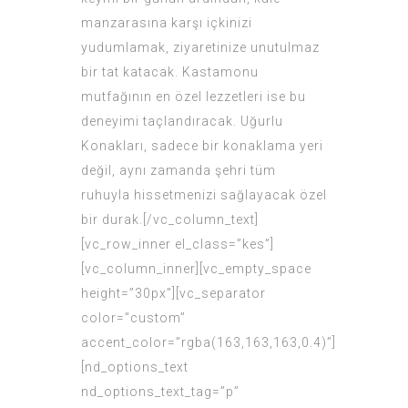
manzarasına karşı içkinizi
yudumlamak, ziyaretinize unutulmaz
bir tat katacak. Kastamonu
mutfağının en özel lezzetleri ise bu
deneyimi taçlandıracak. Uğurlu
Konakları, sadece bir konaklama yeri
değil, aynı zamanda şehri tüm
ruhuyla hissetmenizi sağlayacak özel
bir durak.[/vc_column_text]
[vc_row_inner el_class=”kes”]
[vc_column_inner][vc_empty_space
height=”30px”][vc_separator
color=”custom”
accent_color=”rgba(163,163,163,0.4)”]
[nd_options_text
nd_options_text_tag=”p”