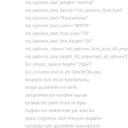
nd_options_text_weight=”normal”
nd_options_text_family=”nd_options_first_font”
nd_options_text=”Kastamonu”
nd_options_text_color=”#ffffff”
nd_options_text_font_size=”30″
nd_options_text_line_height=”30″
nd_options_class=”nd_options_font_size_40_impo
nd_options_line_height_40_important_all_iphone”]
[vc_empty_space height=”20px”]
[vc_column_text el_id=”kesfet”]Kuzey
Anadolu’nun incisi Kastamonu,
doğal güzellikleri ve tarihi
zenginlikleriyle kendine hayran
bırakan bir şehir. Küre ve Ilgaz
Dağları’nın eteklerinde yer alan bu
eşsiz coğrafya, dört mevsim doğanın
sunduğu tüm güzellikleri barındırıyor.