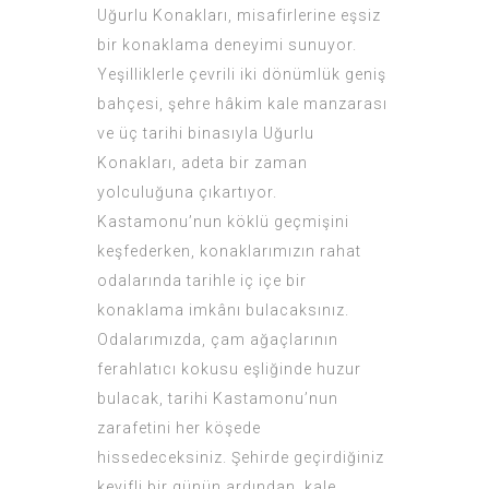
Uğurlu Konakları, misafirlerine eşsiz
bir konaklama deneyimi sunuyor.
Yeşilliklerle çevrili iki dönümlük geniş
bahçesi, şehre hâkim kale manzarası
ve üç tarihi binasıyla Uğurlu
Konakları, adeta bir zaman
yolculuğuna çıkartıyor.
Kastamonu’nun köklü geçmişini
keşfederken, konaklarımızın rahat
odalarında tarihle iç içe bir
konaklama imkânı bulacaksınız.
Odalarımızda, çam ağaçlarının
ferahlatıcı kokusu eşliğinde huzur
bulacak, tarihi Kastamonu’nun
zarafetini her köşede
hissedeceksiniz. Şehirde geçirdiğiniz
keyifli bir günün ardından, kale