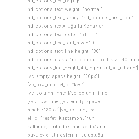
nd_options_text_tag=”p”
nd_options_text_weight=”normal”
nd_options_text_family=”nd_options_first_font”
nd_options_text=”Uğurlu Konakları”
nd_options_text_color=”#ffffff”
nd_options_text_font_size=”30″
nd_options_text_line_height=”30″
nd_options_class=”nd_options_font_size_40_impo
nd_options_line_height_40_important_all_iphone”]
[vc_empty_space height=”20px”]
[vc_row_inner el_id=”kes”]
[vc_column_inner][/vc_column_inner]
[/vc_row_inner][vc_empty_space
height=”30px”][vc_column_text
el_id=”kesfet”]Kastamonu’nun
kalbinde, tarihi dokunun ve doğanın
büyüleyici atmosferinin buluştuğu