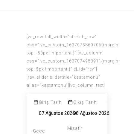
[vc_row full_width=”stretch_row”
css=”.vc_custom_1637075860706{margin-
top: -50px !important;}”][vc_column
css=”.vc_custom_1637074953911{margin-
top: 5px !important;}” el_id=”rev”]
[rev_slider slidertitle=”kastamonu”
alias=”kastamonu”][vc_column_text]
Giriş Tarihi
Çıkış Tarihi
Misafir
Gece