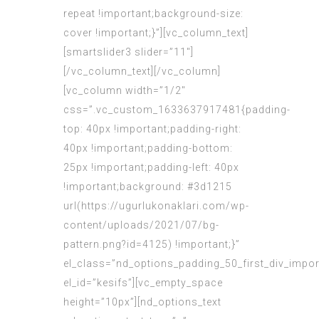
repeat !important;background-size:
cover !important;}”][vc_column_text]
[smartslider3 slider=”11″]
[/vc_column_text][/vc_column]
[vc_column width=”1/2″
css=”.vc_custom_1633637917481{padding-
top: 40px !important;padding-right:
40px !important;padding-bottom:
25px !important;padding-left: 40px
!important;background: #3d1215
url(https://ugurlukonaklari.com/wp-
content/uploads/2021/07/bg-
pattern.png?id=4125) !important;}”
el_class=”nd_options_padding_50_first_div_impor
el_id=”kesifs”][vc_empty_space
height=”10px”][nd_options_text