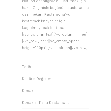
kültürel derinliğiyle buluşturmak için
hazır. Geçmişle bugünü buluşturan bu
özel mekân, Kastamonu’yu
keşfetmek isteyenler için
kaçırılmayacak bir fırsat.
[/vc_column_text][/vc_column_inner]
[/vc_row_inner][vc_empty_space
height=”10px”][/vc_column][/vc_row]
Tarih
Kültürel Değerler
Konaklar
Konaklar Kenti Kastamonu