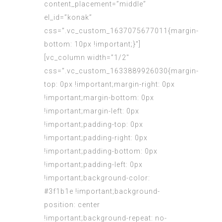
content_placement=”middle”
el_id=”konak”
css=”.vc_custom_1637075677011{margin-
bottom: 10px !important;}”]
[vc_column width=”1/2″
css=”.vc_custom_1633889926030{margin-
top: 0px !important;margin-right: 0px
!important;margin-bottom: 0px
!important;margin-left: 0px
!important;padding-top: 0px
!important;padding-right: 0px
!important;padding-bottom: 0px
!important;padding-left: 0px
!important;background-color:
#3f1b1e !important;background-
position: center
!important;background-repeat: no-